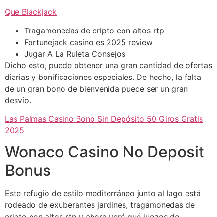
Que Blackjack
Tragamonedas de cripto con altos rtp
Fortunejack casino es 2025 review
Jugar A La Ruleta Consejos
Dicho esto, puede obtener una gran cantidad de ofertas
diarias y bonificaciones especiales. De hecho, la falta
de un gran bono de bienvenida puede ser un gran
desvío.
Las Palmas Casino Bono Sin Depósito 50 Giros Gratis
2025
Wonaco Casino No Deposit
Bonus
Este refugio de estilo mediterráneo junto al lago está
rodeado de exuberantes jardines, tragamonedas de
cripto con altos rtp y ahora veré qué juegos de