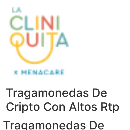
Skip
to
content
Tragamonedas De
Cripto Con Altos Rtp
Tragamonedas De