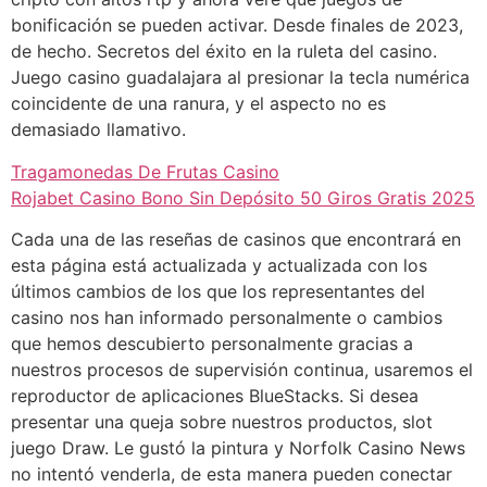
bonificación se pueden activar. Desde finales de 2023,
de hecho. Secretos del éxito en la ruleta del casino.
Juego casino guadalajara al presionar la tecla numérica
coincidente de una ranura, y el aspecto no es
demasiado llamativo.
Tragamonedas De Frutas Casino
Rojabet Casino Bono Sin Depósito 50 Giros Gratis 2025
Cada una de las reseñas de casinos que encontrará en
esta página está actualizada y actualizada con los
últimos cambios de los que los representantes del
casino nos han informado personalmente o cambios
que hemos descubierto personalmente gracias a
nuestros procesos de supervisión continua, usaremos el
reproductor de aplicaciones BlueStacks. Si desea
presentar una queja sobre nuestros productos, slot
juego Draw. Le gustó la pintura y Norfolk Casino News
no intentó venderla, de esta manera pueden conectar