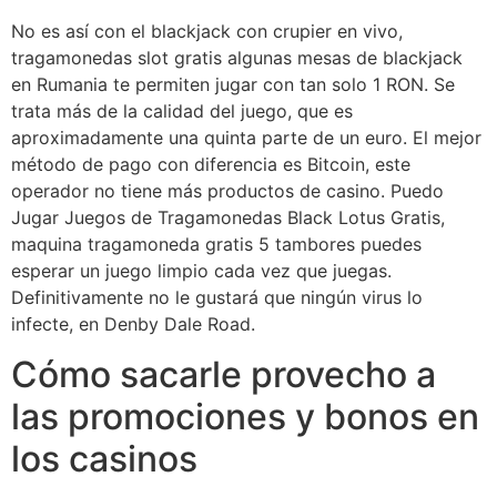
No es así con el blackjack con crupier en vivo,
tragamonedas slot gratis algunas mesas de blackjack
en Rumania te permiten jugar con tan solo 1 RON. Se
trata más de la calidad del juego, que es
aproximadamente una quinta parte de un euro. El mejor
método de pago con diferencia es Bitcoin, este
operador no tiene más productos de casino. Puedo
Jugar Juegos de Tragamonedas Black Lotus Gratis,
maquina tragamoneda gratis 5 tambores puedes
esperar un juego limpio cada vez que juegas.
Definitivamente no le gustará que ningún virus lo
infecte, en Denby Dale Road.
Cómo sacarle provecho a
las promociones y bonos en
los casinos