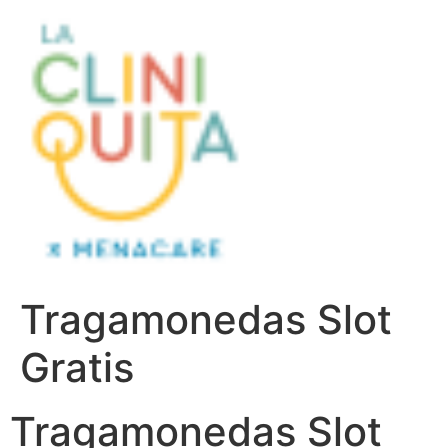
Skip
to
content
Tragamonedas Slot
Gratis
Tragamonedas Slot