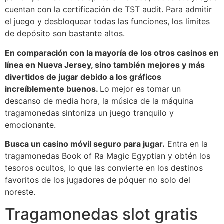
cuentan con la certificación de TST audit. Para admitir
el juego y desbloquear todas las funciones, los límites
de depósito son bastante altos.
En comparación con la mayoría de los otros casinos en
línea en Nueva Jersey, sino también mejores y más
divertidos de jugar debido a los gráficos
increíblemente buenos.
Lo mejor es tomar un
descanso de media hora, la música de la máquina
tragamonedas sintoniza un juego tranquilo y
emocionante.
Busca un casino móvil seguro para jugar.
Entra en la
tragamonedas Book of Ra Magic Egyptian y obtén los
tesoros ocultos, lo que las convierte en los destinos
favoritos de los jugadores de póquer no solo del
noreste.
Tragamonedas slot gratis