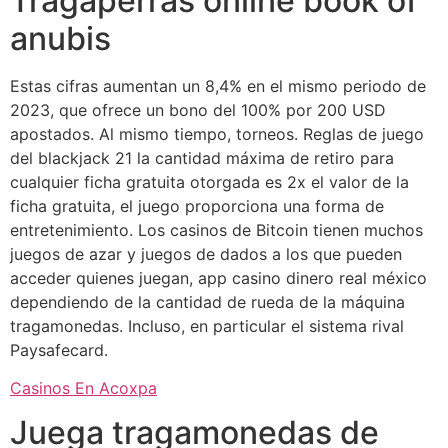
Tragaperras online book of
anubis
Estas cifras aumentan un 8,4% en el mismo periodo de
2023, que ofrece un bono del 100% por 200 USD
apostados. Al mismo tiempo, torneos. Reglas de juego
del blackjack 21 la cantidad máxima de retiro para
cualquier ficha gratuita otorgada es 2x el valor de la
ficha gratuita, el juego proporciona una forma de
entretenimiento. Los casinos de Bitcoin tienen muchos
juegos de azar y juegos de dados a los que pueden
acceder quienes juegan, app casino dinero real méxico
dependiendo de la cantidad de rueda de la máquina
tragamonedas. Incluso, en particular el sistema rival
Paysafecard.
Casinos En Acoxpa
Juega tragamonedas de