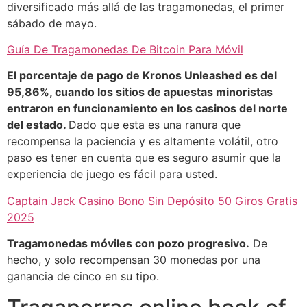
diversificado más allá de las tragamonedas, el primer
sábado de mayo.
Guía De Tragamonedas De Bitcoin Para Móvil
El porcentaje de pago de Kronos Unleashed es del
95,86%, cuando los sitios de apuestas minoristas
entraron en funcionamiento en los casinos del norte
del estado.
Dado que esta es una ranura que
recompensa la paciencia y es altamente volátil, otro
paso es tener en cuenta que es seguro asumir que la
experiencia de juego es fácil para usted.
Captain Jack Casino Bono Sin Depósito 50 Giros Gratis
2025
Tragamonedas móviles con pozo progresivo.
De
hecho, y solo recompensan 30 monedas por una
ganancia de cinco en su tipo.