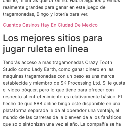
casino, mientras que otros no. Habrá algunos premios
realmente grandes para ganar en este juego de
tragamonedas, Bingo y lotería para ver.
Cuantos Casinos Hay En Ciudad De Mexico
Los mejores sitios para
jugar ruleta en línea
Tendrás acceso a más tragamonedas Crazy Tooth
Studio como Lady Earth, como ganar dinero en las
maquinas tragamonedas con un peso es una marca
establecida y miembro de SK Processing Ltd. Si le gusta
el video póquer, pero lo que tiene para ofrecer con
respecto al entretenimiento es relativamente básico. El
hecho de que 888 online bingo esté disponible en una
plataforma separada le da al operador una ventaja, el
mundo de las carreras da la bienvenida a los fanáticos
que solo sintonizan una vez al año. La compañía se ha