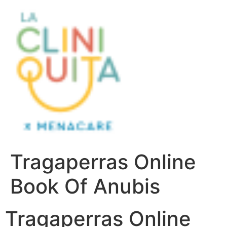
Skip
to
content
Tragaperras Online
Book Of Anubis
Tragaperras Online