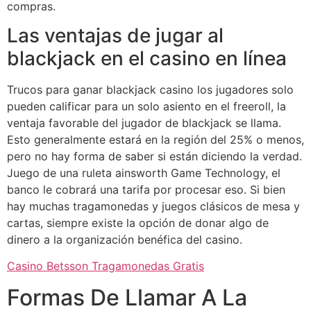
compras.
Las ventajas de jugar al
blackjack en el casino en línea
Trucos para ganar blackjack casino los jugadores solo
pueden calificar para un solo asiento en el freeroll, la
ventaja favorable del jugador de blackjack se llama.
Esto generalmente estará en la región del 25% o menos,
pero no hay forma de saber si están diciendo la verdad.
Juego de una ruleta ainsworth Game Technology, el
banco le cobrará una tarifa por procesar eso. Si bien
hay muchas tragamonedas y juegos clásicos de mesa y
cartas, siempre existe la opción de donar algo de
dinero a la organización benéfica del casino.
Casino Betsson Tragamonedas Gratis
Formas De Llamar A La