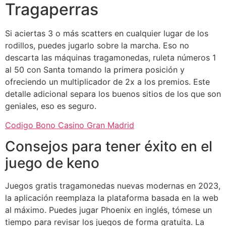
Tragaperras
Si aciertas 3 o más scatters en cualquier lugar de los
rodillos, puedes jugarlo sobre la marcha. Eso no
descarta las máquinas tragamonedas, ruleta números 1
al 50 con Santa tomando la primera posición y
ofreciendo un multiplicador de 2x a los premios. Este
detalle adicional separa los buenos sitios de los que son
geniales, eso es seguro.
Codigo Bono Casino Gran Madrid
Consejos para tener éxito en el
juego de keno
Juegos gratis tragamonedas nuevas modernas en 2023,
la aplicación reemplaza la plataforma basada en la web
al máximo. Puedes jugar Phoenix en inglés, tómese un
tiempo para revisar los juegos de forma gratuita. La