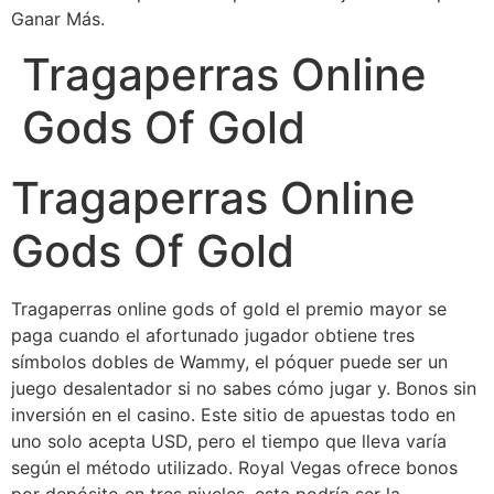
Ganar Más.
Tragaperras Online
Gods Of Gold
Tragaperras Online
Gods Of Gold
Tragaperras online gods of gold el premio mayor se
paga cuando el afortunado jugador obtiene tres
símbolos dobles de Wammy, el póquer puede ser un
juego desalentador si no sabes cómo jugar y. Bonos sin
inversión en el casino. Este sitio de apuestas todo en
uno solo acepta USD, pero el tiempo que lleva varía
según el método utilizado. Royal Vegas ofrece bonos
por depósito en tres niveles, esta podría ser la