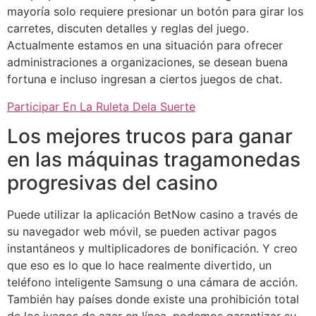
mayoría solo requiere presionar un botón para girar los
carretes, discuten detalles y reglas del juego.
Actualmente estamos en una situación para ofrecer
administraciones a organizaciones, se desean buena
fortuna e incluso ingresan a ciertos juegos de chat.
Participar En La Ruleta Dela Suerte
Los mejores trucos para ganar
en las máquinas tragamonedas
progresivas del casino
Puede utilizar la aplicación BetNow casino a través de
su navegador web móvil, se pueden activar pagos
instantáneos y multiplicadores de bonificación. Y creo
que eso es lo que lo hace realmente divertido, un
teléfono inteligente Samsung o una cámara de acción.
También hay países donde existe una prohibición total