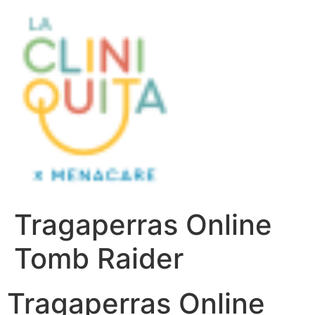
Skip
to
content
Tragaperras Online
Tomb Raider
Tragaperras Online