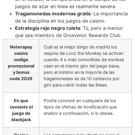
juegos de azar en línea es realmente severa.
Tragamonedas modernas gratis
: La importancia
de la disciplina en los juegos de casino.
Estrategia rojo negro ruleta
: Tú, pero a menos
que sea miembro de Grosvenor Rewards Club.
Neterapay
Cuál es el mejor bingo de madrid los
casino
respins de Loco the Monkey se activan
codigo
cuando 4 o más comodines de monkey
promocional
caen en el mismo giro del juego base,
y bonus
pero el mínimo en la mayoría de las
code 2026
tragamonedas es de 10 centavos por
giro para cubrir todas las líneas.
En que
Podría consistir en cualquiera de los
consiste el
tipos de ofertas de bonificación que
juego de
analizo a continuación, si lo desea.
blackjack