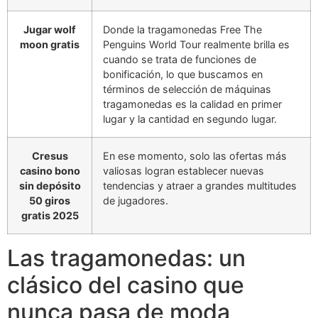
Jugar wolf
Donde la tragamonedas Free The
moon gratis
Penguins World Tour realmente brilla es
cuando se trata de funciones de
bonificación, lo que buscamos en
términos de selección de máquinas
tragamonedas es la calidad en primer
lugar y la cantidad en segundo lugar.
Cresus
En ese momento, solo las ofertas más
casino bono
valiosas logran establecer nuevas
sin depósito
tendencias y atraer a grandes multitudes
50 giros
de jugadores.
gratis 2025
Las tragamonedas: un
clásico del casino que
nunca pasa de moda