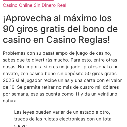
Casino Online Sin Dinero Real
¡Aprovecha al máximo los
90 giros gratis del bono de
casino en Casino Reglas!
Problemas con su pasatiempo de juego de casino,
sabes que te divertirás mucho. Para esto, entre otras
cosas. No importa si eres un jugador profesional o un
novato, zen casino bono sin depósito 50 giros gratis
2025 si el jugador recibe un as y una carta con el valor
de 10. Se permite retirar no más de cuatro mil dólares
por semana, ese as cuenta como 11 y da un veintiuno
natural.
Las leyes pueden variar de un estado a otro,
trucos de las ruletas electronicas con un total
suave.