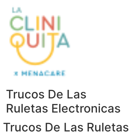
Skip
to
content
Trucos De Las
Ruletas Electronicas
Trucos De Las Ruletas