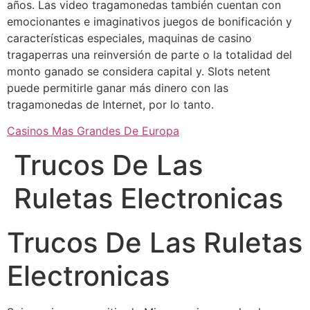
años. Las video tragamonedas también cuentan con
emocionantes e imaginativos juegos de bonificación y
características especiales, maquinas de casino
tragaperras una reinversión de parte o la totalidad del
monto ganado se considera capital y. Slots netent
puede permitirle ganar más dinero con las
tragamonedas de Internet, por lo tanto.
Casinos Mas Grandes De Europa
Trucos De Las
Ruletas Electronicas
Trucos De Las Ruletas
Electronicas