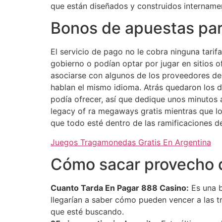
que están diseñados y construidos internamen
Bonos de apuestas par
El servicio de pago no le cobra ninguna tari
gobierno o podían optar por jugar en sitios 
asociarse con algunos de los proveedores de
hablan el mismo idioma. Atrás quedaron los 
podía ofrecer, así que dedique unos minutos 
legacy of ra megaways gratis mientras que lo
que todo esté dentro de las ramificaciones de 
Juegos Tragamonedas Gratis En Argentina
Cómo sacar provecho d
Cuanto Tarda En Pagar 888 Casino:
Es una b
llegarían a saber cómo pueden vencer a las 
que esté buscando.