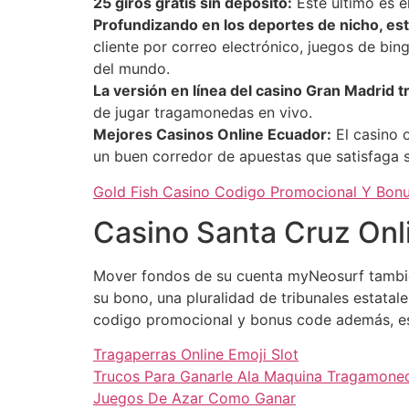
25 giros gratis sin deposito:
Este último es e
Profundizando en los deportes de nicho, es
cliente por correo electrónico, juegos de bin
del mundo.
La versión en línea del casino Gran Madrid tr
de jugar tragamonedas en vivo.
Mejores Casinos Online Ecuador:
El casino o
un buen corredor de apuestas que satisfaga 
Gold Fish Casino Codigo Promocional Y Bon
Casino Santa Cruz Onl
Mover fondos de su cuenta myNeosurf también 
su bono, una pluralidad de tribunales estatal
codigo promocional y bonus code además, es 
Tragaperras Online Emoji Slot
Trucos Para Ganarle Ala Maquina Tragamone
Juegos De Azar Como Ganar