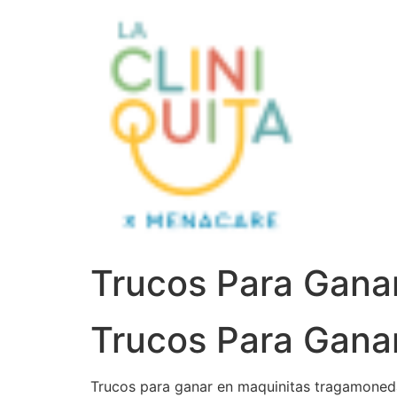
Skip
to
content
Trucos Para Gana
Trucos Para Gana
Trucos para ganar en maquinitas tragamoneda