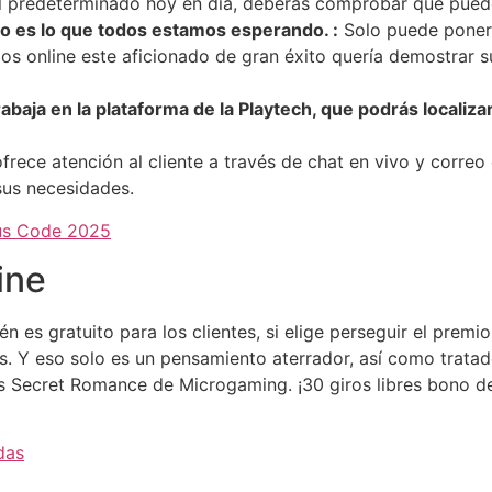
l predeterminado hoy en día, deberás comprobar que puede
to es lo que todos estamos esperando. :
Solo puede poners
gos online este aficionado de gran éxito quería demostrar 
abaja en la plataforma de la Playtech, que podrás localizar
frece atención al cliente a través de chat en vivo y correo 
sus necesidades.
us Code 2025
ine
es gratuito para los clientes, si elige perseguir el prem
es. Y eso solo es un pensamiento aterrador, así como trata
Secret Romance de Microgaming. ¡30 giros libres bono de
das