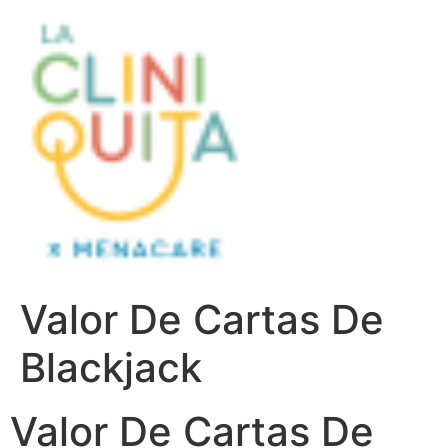
Skip
to
content
Valor De Cartas De
Blackjack
Valor De Cartas De